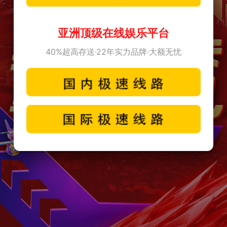
亚洲顶级在线娱乐平台
40%超高存送·22年实力品牌·大额无忧